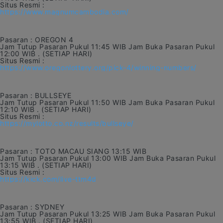
Situs Resmi :
https://www.magnumcambodia.com/
Pasaran : OREGON 4
Jam Tutup Pasaran Pukul 11:45 WIB Jam Buka Pasaran Pukul
12:00 WIB . (SETIAP HARI)
Situs Resmi :
https://www.oregonlottery.org/pick-4/winning-numbers/
Pasaran : BULLSEYE
Jam Tutup Pasaran Pukul 11:50 WIB Jam Buka Pasaran Pukul
12:10 WIB . (SETIAP HARI)
Situs Resmi :
https://mylotto.co.nz/results/bullseye/
Pasaran : TOTO MACAU SIANG 13:15 WIB
Jam Tutup Pasaran Pukul 13:00 WIB Jam Buka Pasaran Pukul
13:15 WIB . (SETIAP HARI)
Situs Resmi :
https://kick.com/live-ttm4d
Pasaran : SYDNEY
Jam Tutup Pasaran Pukul 13:25 WIB Jam Buka Pasaran Pukul
13:55 WIB . (SETIAP HARI)