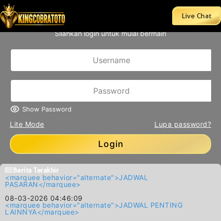
emoga Jackpot Selalu, Terima Kasih telah memilih kami.
Live Chat
Silahkan login untuk mulai bermain
Show Password
Lite Mode
Lupa password?
Login
Berita Terakhir
<marquee behavior="alternate">JADWAL
PASARAN</marquee>
08-03-2026 04:46:09
<marquee behavior="alternate">JADWAL PENTING
LAINNYA</marquee>