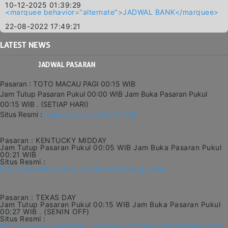
10-12-2025 01:39:29
<marquee behavior="alternate">JADWAL BANK</marquee>
22-08-2022 17:49:21
LATEST
NEWS
JADWAL PASARAN
Pasaran : TOTO MACAU PAGI 00:15 WIB
Jam Tutup Pasaran Pukul 00:00 WIB Jam Buka Pasaran Pukul
00:15 WIB . (SETIAP HARI)
Situs Resmi :
https://kick.com/live-ttm4d
Pasaran : KENTUCKY MIDDAY
Jam Tutup Pasaran Pukul 00:05 WIB Jam Buka Pasaran Pukul
00:21 WIB
Situs Resmi :
https://www.kylottery.com/apps/draw_games/
Pasaran : TEXAS DAY
Jam Tutup Pasaran Pukul 00:15 WIB Jam Buka Pasaran Pukul
00:27 WIB . (SENIN OFF)
Situs Resmi :
https://www.texaslottery.com/export/sites/lottery/Games/Daily_