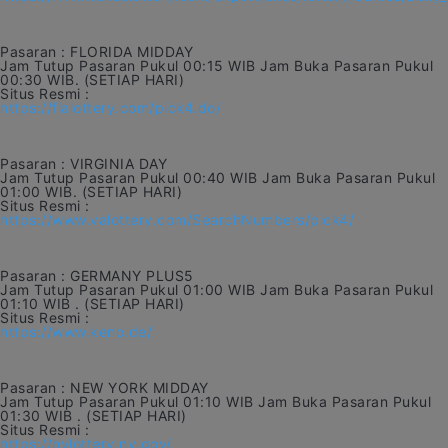
Pasaran : FLORIDA MIDDAY
Jam Tutup Pasaran Pukul 00:15 WIB Jam Buka Pasaran Pukul
00:30 WIB. (SETIAP HARI)
Situs Resmi :
https://flalottery.com/pick4.do/
Pasaran : VIRGINIA DAY
Jam Tutup Pasaran Pukul 00:40 WIB Jam Buka Pasaran Pukul
01:00 WIB. (SETIAP HARI)
Situs Resmi :
https://www.valottery.com/SearchNumbers/pick4/
Pasaran : GERMANY PLUS5
Jam Tutup Pasaran Pukul 01:00 WIB Jam Buka Pasaran Pukul
01:10 WIB . (SETIAP HARI)
Situs Resmi :
https://www.keno.de/
Pasaran : NEW YORK MIDDAY
Jam Tutup Pasaran Pukul 01:10 WIB Jam Buka Pasaran Pukul
01:30 WIB . (SETIAP HARI)
Situs Resmi :
https://nylottery.ny.gov/